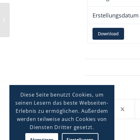
Erstellungsdatum
Flyer: 750 Jahre Stadtrecht – 2024 ist
Festjahr in Lassan!
Download
Diese Seite benutzt Cookies, um
seinen Lesern das beste Webseiten-
Erlebnis zu ermöglichen. Außerdem
werden teilweise auch Cookies von
Diensten Dritter gesetzt.
Akzeptieren
Einstellungen