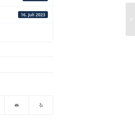
16. Juli 2023
Sp
St