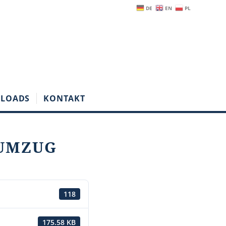
DE
EN
PL
LOADS
KONTAKT
TUMZUG
118
175.58 KB