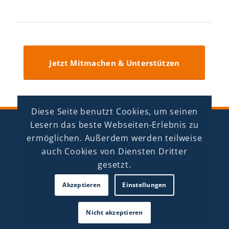
Jetzt Mitmachen & Unterstützen
Diese Seite benutzt Cookies, um seinen
©
Stadt Lassan
Markt 9, 17440 Lassan |
Lesern das beste Webseiten-Erlebnis zu
post(at)750JahreLassan.de
ermöglichen. Außerdem werden teilweise
auch Cookies von Diensten Dritter
Impressum
gesetzt.
Datenschutz
Akzeptieren
Einstellungen
Bildnachweise
Nicht akzeptieren
Newsletter abonnieren